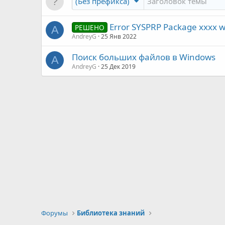
(Без префикса)
Error SYSPRP Package xxxx was
РЕШЕНО
A
AndreyG
25 Янв 2022
Поиск больших файлов в Windows
A
AndreyG
25 Дек 2019
Форумы
Библиотека знаний