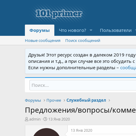
Форумы
Что нового?
Пользователи
Новые сообщения
Поиск сообщений
Друзья! Этот ресурс создан в далеком 2019 год
описания и т.д., а при случае все это обсудит
Если нужны дополнительные разделы –
сообщ
Форумы
Прочее
Служебный раздел
Предложения/вопросы/коммент
А
Д
admin
13 Янв 2020
в
а
т
т
13 Янв 2020
о
а