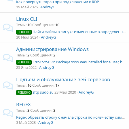
Как повернуть экран при подключении к RDP
19 Май 2026
AndreyG
Linux CLI
Темы
10
Сообщения
10
Найти файлы в линукс измененные в определенную дату
РЕШЕНО
30 Июл 2024
AndreyG
Администрирование Windows
Темы
2
Сообщения
2
Error SYSPRP Package xxxx was installed for a user, but not provisioned for all users.
РЕШЕНО
25 Янв 2022
AndreyG
Подъем и обслуживание веб-серверов
Темы
16
Сообщения
17
sftp sudo su
23 Май 2020
AndreyG
РЕШЕНО
REGEX
Темы
3
Сообщения
3
Regex обрезать строку с начала строки по количеству символов
3 Май 2023
AndreyG