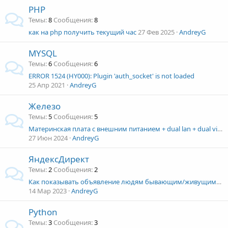
PHP
Темы
8
Сообщения
8
как на php получить текущий час
27 Фев 2025
AndreyG
MYSQL
Темы
6
Сообщения
6
ERROR 1524 (HY000): Plugin 'auth_socket' is not loaded
25 Апр 2021
AndreyG
Железо
Темы
5
Сообщения
5
Материнская плата с внешним питанием + dual lan + dual video
27 Июн 2024
AndreyG
ЯндексДирект
Темы
2
Сообщения
2
Как показывать объявление людям бывающим/живущим/работающим в конкретных адресах (независимо от запросов и интересов)
14 Мар 2023
AndreyG
Python
Темы
3
Сообщения
3