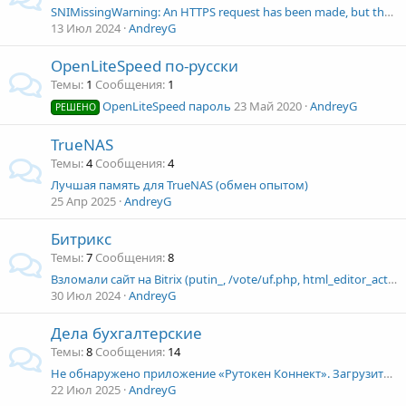
SNIMissingWarning: An HTTPS request has been made, but the SNI (Server Name Indication ) extension to TLS is not available on this platform. This may
13 Июл 2024
AndreyG
OpenLiteSpeed по-русски
Темы
1
Сообщения
1
OpenLiteSpeed пароль
23 Май 2020
AndreyG
РЕШЕНО
TrueNAS
Темы
4
Сообщения
4
Лучшая память для TrueNAS (обмен опытом)
25 Апр 2025
AndreyG
Битрикс
Темы
7
Сообщения
8
Взломали сайт на Bitrix (putin_, /vote/uf.php, html_editor_action.php, bxss.me и т.д.)
30 Июл 2024
AndreyG
Дела бухгалтерские
Темы
8
Сообщения
14
Не обнаружено приложение «Рутокен Коннект». Загрузите и установите «Рутокен Коннект».
22 Июл 2025
AndreyG