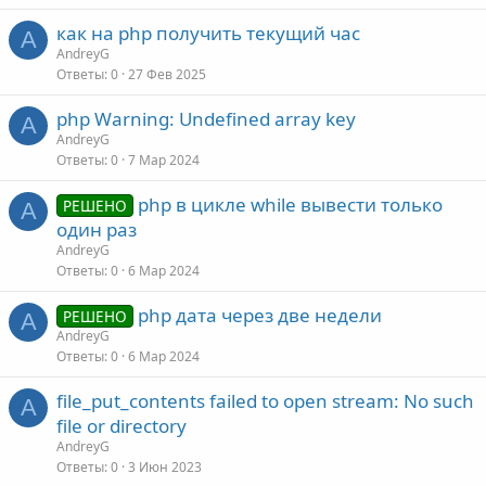
как на php получить текущий час
A
AndreyG
Ответы
0
27 Фев 2025
php Warning: Undefined array key
A
AndreyG
Ответы
0
7 Мар 2024
php в цикле while вывести только
РЕШЕНО
A
один раз
AndreyG
Ответы
0
6 Мар 2024
php дата через две недели
РЕШЕНО
A
AndreyG
Ответы
0
6 Мар 2024
file_put_contents failed to open stream: No such
A
file or directory
AndreyG
Ответы
0
3 Июн 2023