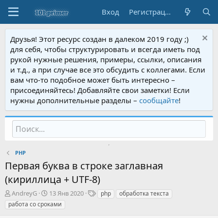
Вход
Регистрация
Друзья! Этот ресурс создан в далеком 2019 году ;)
для себя, чтобы структурировать и всегда иметь под
рукой нужные решения, примеры, ссылки, описания
и т.д., а при случае все это обсудить с коллегами. Если
вам что-то подобное может быть интересно –
присоединяйтесь! Добавляйте свои заметки! Если
нужны дополнительные разделы –
сообщайте
!
PHP
Первая буква в строке заглавная
(кириллица + UTF-8)
А
Д
Т
AndreyG
13 Янв 2020
php
обработка текста
в
а
е
работа со сроками
т
т
г