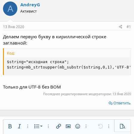
о
а
и
AndreyG
р
н
A
т
Активист
а
е
ч
м
а
13 Янв 2020
#1
ы
л
а
Делаем первую букву в кириллической строке
заглавной:
Код:
$string="исходная строка";

$string=mb_strtoupper(mb_substr($string,0,1),'UTF-8')
Только для UTF-8 без BOM
Последнее редактирование модератором:
13 Янв 2020
Ответить
Нумерованный список
Жирный
Курсив
Дополнительные настройки...
Список
Дополнительные настройки...
Вставить ссылку
Вставить изображение
Смайлы
Дополнительные настр
Отменить
Дополнитель
Предп